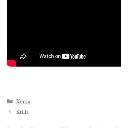
Categorieën
Kenia
Kilifi