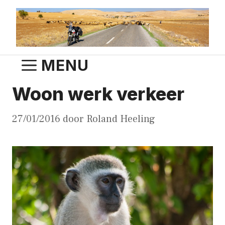
Ga
naar
de
inhoud
MENU
Woon werk verkeer
27/01/2016
door
Roland Heeling